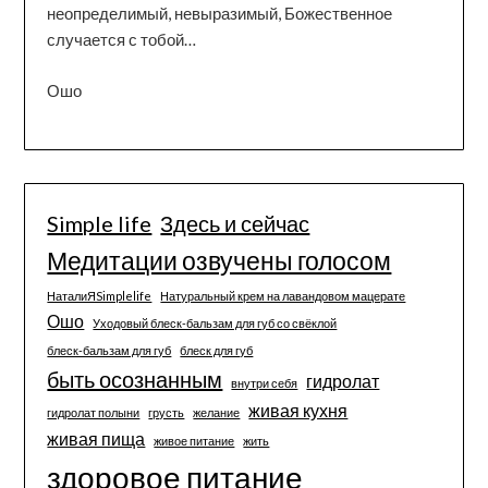
неопределимый, невыразимый, Божественное
случается с тобой…
Ошо
Simple life
Здесь и сейчас
Медитации озвучены голосом
НаталиЯSimplelife
Натуральный крем на лавандовом мацерате
Ошо
Уходовый блеск-бальзам для губ со свёклой
блеск-бальзам для губ
блеск для губ
быть осознанным
гидролат
внутри себя
живая кухня
гидролат полыни
грусть
желание
живая пища
живое питание
жить
здоровое питание