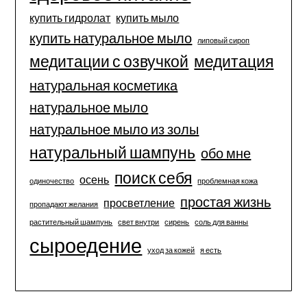
купить гидролат
купить мыло
купить натуральное мыло
липовый сироп
медитации с озвучкой
медитация
натуральная косметика
натуральное мыло
натуральное мыло из золы
натуральный шампунь
обо мне
поиск себя
осень
одиночество
проблемная кожа
простая жизнь
просветление
пропадают желания
растительный шампунь
свет внутри
сирень
соль для ванны
сыроедение
уход за кожей
я есть