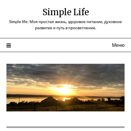
Перейти
Simple Life
к
содержимому
Simple life: Моя простая жизнь, здоровое питание, духовное
развитие и путь в просветление.
Меню