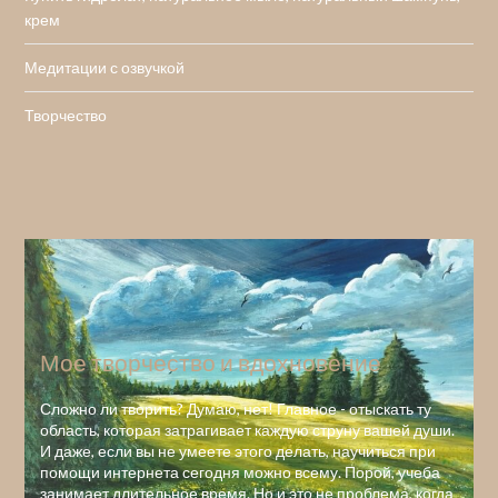
крем
Медитации с озвучкой
Творчество
Мое творчество и вдохновение
Сложно ли творить? Думаю, нет! Главное - отыскать ту
область, которая затрагивает каждую струну вашей души.
И даже, если вы не умеете этого делать, научиться при
помощи интернета сегодня можно всему. Порой, учеба
занимает длительное время. Но и это не проблема, когда