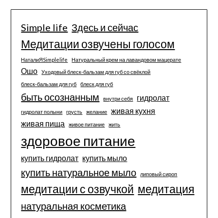
Simple life
Здесь и сейчас
Медитации озвучены голосом
НаталиЯSimplelife
Натуральный крем на лавандовом мацерате
Ошо
Уходовый блеск-бальзам для губ со свёклой
блеск-бальзам для губ
блеск для губ
быть осознанным
гидролат
внутри себя
живая кухня
гидролат полыни
грусть
желание
живая пища
живое питание
жить
здоровое питание
купить гидролат
купить мыло
купить натуральное мыло
липовый сироп
медитации с озвучкой
медитация
натуральная косметика