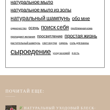
натуральное мыло
натуральное мыло из золы
натуральный шампунь
обо мне
поиск себя
осень
одиночество
проблемная кожа
простая жизнь
просветление
пропадают желания
растительный шампунь
свет внутри
сирень
соль для ванны
сыроедение
уход за кожей
я есть
ПОЧИТАЙ ЕЩЕ:
НАТУРАЛЬНЫЙ УХОДОВЫЙ БЛЕСК-