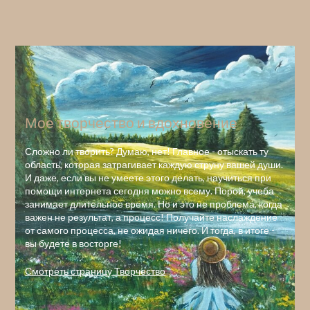
Мое творчество и вдохновение
Сложно ли творить? Думаю, нет! Главное - отыскать ту
область, которая затрагивает каждую струну вашей души.
И даже, если вы не умеете этого делать, научиться при
помощи интернета сегодня можно всему. Порой, учеба
занимает длительное время. Но и это не проблема, когда
важен не результат, а процесс! Получайте наслаждение
от самого процесса, не ожидая ничего. И тогда, в итоге -
вы будете в восторге!
Смотреть страницу Творчество