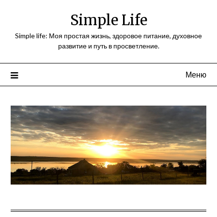
Перейти
Simple Life
к
содержимому
Simple life: Моя простая жизнь, здоровое питание, духовное
развитие и путь в просветление.
Меню