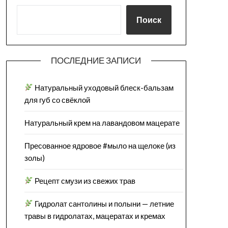
Поиск
ПОСЛЕДНИЕ ЗАПИСИ
Натуральный уходовый блеск-бальзам
для губ со свёклой
Натуральный крем на лавандовом мацерате
Пресованное ядровое #мыло на щелоке (из
золы)
Рецепт смузи из свежих трав
Гидролат сантолины и полыни — летние
травы в гидролатах, мацератах и кремах