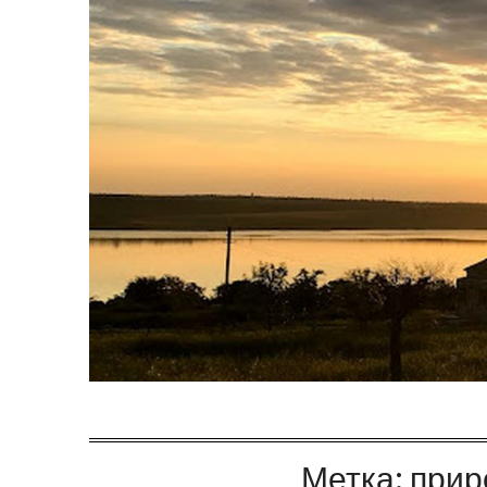
Метка:
прир