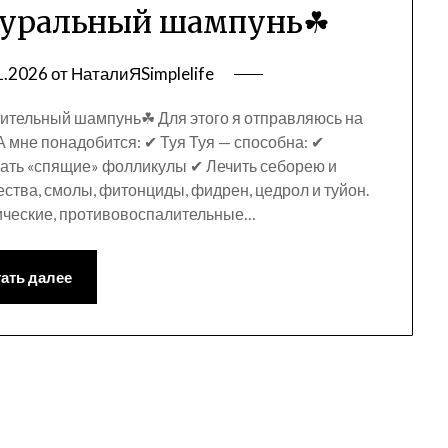
туральный шампунь☘
1.2026
от
НаталиЯSimplelife
тительный шампунь☘ Для этого я отправляюсь на
А мне понадобится: ✔ Туя Туя — способна: ✔
ать «спящие» фолликулы ✔ Лечить себорею и
ства, смолы, фитонциды, фидрен, цедрол и туйон.
ические, противовоспалительные…
ать далее