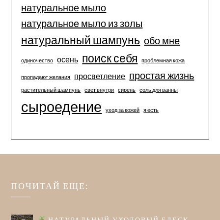
натуральное мыло
натуральное мыло из золы
натуральный шампунь
обо мне
поиск себя
осень
одиночество
проблемная кожа
простая жизнь
просветление
пропадают желания
растительный шампунь
свет внутри
сирень
соль для ванны
сыроедение
уход за кожей
я есть
ПОЧИТАЙ ЕЩЕ:
НАТУРАЛЬНЫЙ УХОДОВЫЙ БЛЕСК-