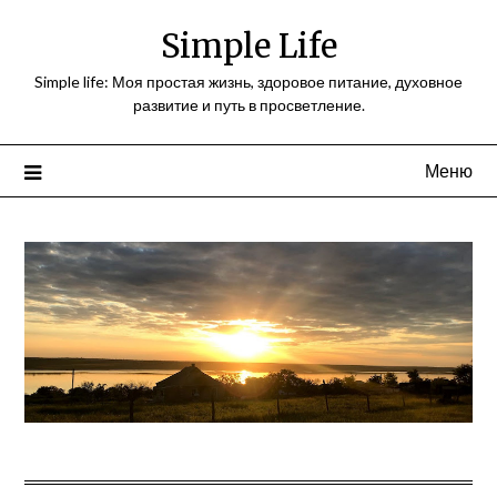
Перейти
Simple Life
к
содержимому
Simple life: Моя простая жизнь, здоровое питание, духовное
развитие и путь в просветление.
Меню