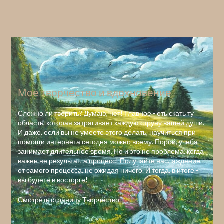
Мое творчество и вдохновение
Сложно ли творить? Думаю, нет! Главное - отыскать ту
область, которая затрагивает каждую струну вашей души.
И даже, если вы не умеете этого делать, научиться при
помощи интернета сегодня можно всему. Порой, учеба
занимает длительное время. Но и это не проблема, когда
важен не результат, а процесс! Получайте наслаждение
от самого процесса, не ожидая ничего. И тогда, в итоге -
вы будете в восторге!
Смотреть страницу Творчество