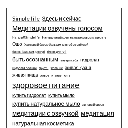
Simple life
Здесь и сейчас
Медитации озвучены голосом
НаталиЯSimplelife
Натуральный крем на лавандовом мацерате
Ошо
Уходовый блеск-бальзам для губ со свёклой
блеск-бальзам для губ
блеск для губ
быть осознанным
гидролат
внутри себя
живая кухня
гидролат полыни
грусть
желание
живая пища
живое питание
жить
здоровое питание
купить гидролат
купить мыло
купить натуральное мыло
липовый сироп
медитации с озвучкой
медитация
натуральная косметика