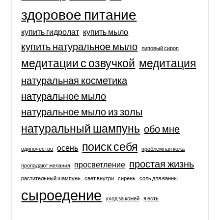
здоровое питание
купить гидролат
купить мыло
купить натуральное мыло
липовый сироп
медитации с озвучкой
медитация
натуральная косметика
натуральное мыло
натуральное мыло из золы
натуральный шампунь
обо мне
поиск себя
осень
одиночество
проблемная кожа
простая жизнь
просветление
пропадают желания
растительный шампунь
свет внутри
сирень
соль для ванны
сыроедение
уход за кожей
я есть