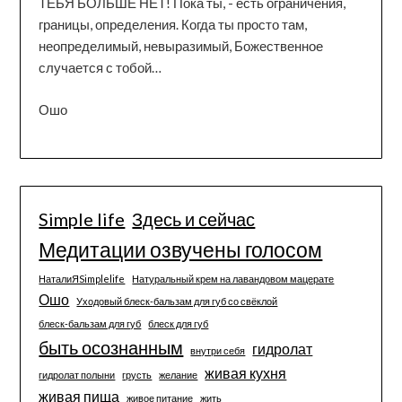
ТЕБЯ БОЛЬШЕ НЕТ! Пока ты, - есть ограничения,
границы, определения. Когда ты просто там,
неопределимый, невыразимый, Божественное
случается с тобой…
Ошо
Simple life
Здесь и сейчас
Медитации озвучены голосом
НаталиЯSimplelife
Натуральный крем на лавандовом мацерате
Ошо
Уходовый блеск-бальзам для губ со свёклой
блеск-бальзам для губ
блеск для губ
быть осознанным
гидролат
внутри себя
живая кухня
гидролат полыни
грусть
желание
живая пища
живое питание
жить