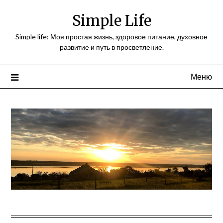
Перейти
Simple Life
к
содержимому
Simple life: Моя простая жизнь, здоровое питание, духовное
развитие и путь в просветление.
Меню