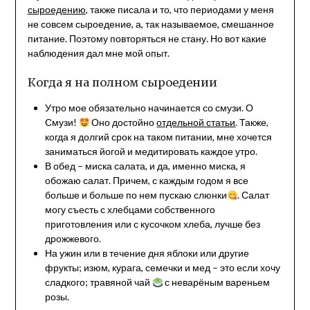
сыроедению
, также писала и то, что периодами у меня
не совсем сыроедение, а, так называемое, смешанное
питание. Поэтому повторяться не стану. Но вот какие
наблюдения дал мне мой опыт.
Когда я на полном сыроедении
Утро мое обязательно начинается со смузи. О
Смузи!
Оно достойно
отдельной статьи
. Также,
когда я долгий срок на таком питании, мне хочется
заниматься йогой и медитировать каждое утро.
В обед – миска салата, и да, именно миска, я
обожаю салат. Причем, с каждым годом я все
больше и больше по нем пускаю слюнки
. Салат
могу съесть с хлебцами собственного
приготовления или с кусочком хлеба, лучше без
дрожжевого.
На ужин или в течение дня яблоки или другие
фрукты; изюм, курага, семечки и мед – это если хочу
сладкого; травяной чай
с неварёным вареньем
розы.