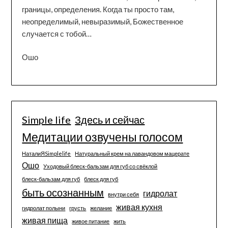
границы, определения. Когда ты просто там,
неопределимый, невыразимый, Божественное
случается с тобой…
Ошо
Simple life
Здесь и сейчас
Медитации озвучены голосом
НаталиЯSimplelife
Натуральный крем на лавандовом мацерате
Ошо
Уходовый блеск-бальзам для губ со свёклой
блеск-бальзам для губ
блеск для губ
быть осознанным
гидролат
внутри себя
живая кухня
гидролат полыни
грусть
желание
живая пища
живое питание
жить