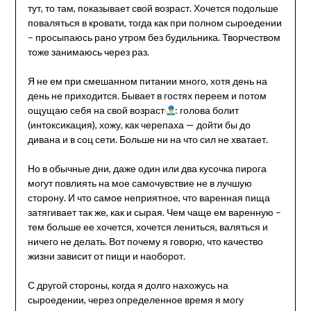
тут, то там, показывает свой возраст. Хочется подольше
поваляться в кровати, тогда как при полном сыроедении
– просыпаюсь рано утром без будильника. Творчеством
тоже занимаюсь через раз.
Я не ем при смешанном питании много, хотя день на
день не приходится. Бывает в гостях переем и потом
ощущаю себя на свой возраст
: голова болит
(интоксикация), хожу, как черепаха — дойти бы до
дивана и в соц сети. Больше ни на что сил не хватает.
Но в обычные дни, даже один или два кусочка пирога
могут повлиять на мое самочувствие не в лучшую
сторону. И что самое неприятное, что варенная пища
затягивает так же, как и сырая. Чем чаще ем варенную –
тем больше ее хочется, хочется лениться, валяться и
ничего не делать. Вот почему я говорю, что качество
жизни зависит от пищи и наоборот.
С другой стороны, когда я долго нахожусь на
сыроедении, через определенное время я могу