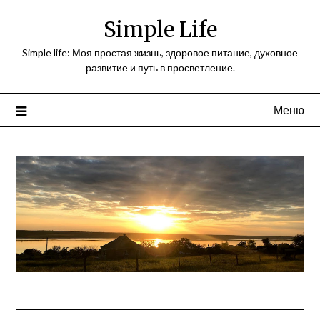
Перейти
Simple Life
к
содержимому
Simple life: Моя простая жизнь, здоровое питание, духовное
развитие и путь в просветление.
Меню