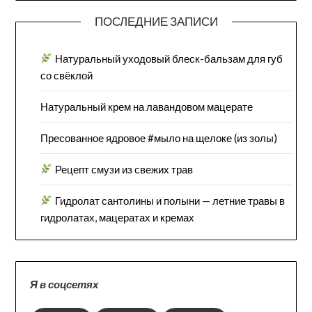
ПОСЛЕДНИЕ ЗАПИСИ
Натуральный уходовый блеск-бальзам для губ
со свёклой
Натуральный крем на лавандовом мацерате
Пресованное ядровое #мыло на щелоке (из золы)
Рецепт смузи из свежих трав
Гидролат сантолины и полыни — летние травы в
гидролатах, мацератах и кремах
Я в соцсетях