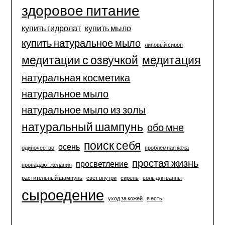
здоровое питание
купить гидролат
купить мыло
купить натуральное мыло
липовый сироп
медитации с озвучкой
медитация
натуральная косметика
натуральное мыло
натуральное мыло из золы
натуральный шампунь
обо мне
поиск себя
осень
одиночество
проблемная кожа
простая жизнь
просветление
пропадают желания
растительный шампунь
свет внутри
сирень
соль для ванны
сыроедение
уход за кожей
я есть