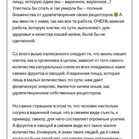
пищу, которую едим мы – варенное, жаренное…?
Улеглись бы спать и так умерли бы – полные
блаженства от удовлетворения своих рецепторов.
А
мы вместе с ними, так как вся та работа, ОЧЕНЬ важная
работа, которую клетки, по сути, выполняют, для
здоровья и качества нашей жизни, была бы не
сделанной.
Со всего выше написанного следует то, что жизнь наших
клеток, как и организма в целом, зависит от того самого
количества натуральных соков из всех поедаемых нами
свежих фруктов и овощей. А варенная пища, которая
лишь в малых количествах, по сути, нам дает
физическую энергию, является ничем иным, как
удовлетворением собственных рецепторов.
Но самое страшное в этом то, что человек настолько
погряз в варенной пище, что в свежем виде съесть, к
примеру, свеклу, для него составляет огромные усилия.
А фруктов и овощей в свежем виде ест такое малое
количество, (поверьте, я знаю таких людей, да и сама
когда-то была такой же), что клетки таких организмов –