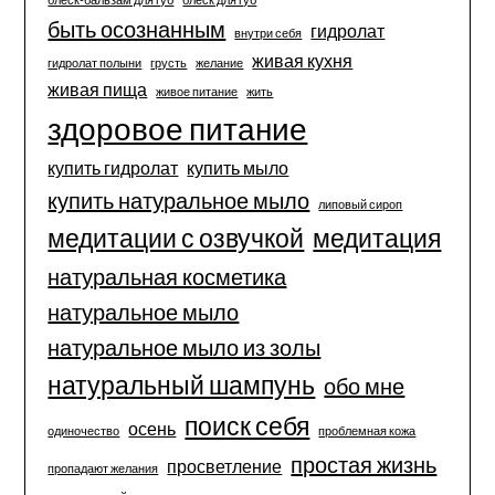
быть осознанным
гидролат
внутри себя
живая кухня
гидролат полыни
грусть
желание
живая пища
живое питание
жить
здоровое питание
купить гидролат
купить мыло
купить натуральное мыло
липовый сироп
медитации с озвучкой
медитация
натуральная косметика
натуральное мыло
натуральное мыло из золы
натуральный шампунь
обо мне
поиск себя
осень
одиночество
проблемная кожа
простая жизнь
просветление
пропадают желания