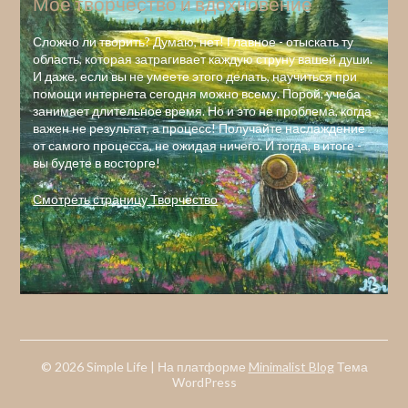
Мое творчество и вдохновение
Сложно ли творить? Думаю, нет! Главное - отыскать ту
область, которая затрагивает каждую струну вашей души.
И даже, если вы не умеете этого делать, научиться при
помощи интернета сегодня можно всему. Порой, учеба
занимает длительное время. Но и это не проблема, когда
важен не результат, а процесс! Получайте наслаждение
от самого процесса, не ожидая ничего. И тогда, в итоге -
вы будете в восторге!
Смотреть страницу Творчество
© 2026 Simple Life
| На платформе
Minimalist Blog
Тема
WordPress