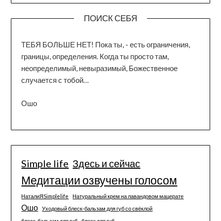
ПОИСК СЕБЯ
ТЕБЯ БОЛЬШЕ НЕТ! Пока ты, - есть ограничения,
границы, определения. Когда ты просто там,
неопределимый, невыразимый, Божественное
случается с тобой…
Ошо
Simple life
Здесь и сейчас
Медитации озвучены голосом
НаталиЯSimplelife
Натуральный крем на лавандовом мацерате
Ошо
Уходовый блеск-бальзам для губ со свёклой
блеск-бальзам для губ
блеск для губ