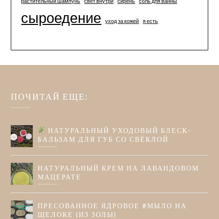
растительный шампунь
свет внутри
сирень
соль для ванны
сыроедение
уход за кожей
я есть
ПОЧИТАЙ ЕЩЕ:
НАТУРАЛЬНЫЙ УХОДОВЫЙ БЛЕСК-
БАЛЬЗАМ ДЛЯ ГУБ СО СВЁКЛОЙ
НАТУРАЛЬНЫЙ КРЕМ НА ЛАВАНДОВОМ
МАЦЕРАТЕ
ПРЕСОВАННОЕ ЯДРОВОЕ #МЫЛО НА
ЩЕЛОКЕ (ИЗ ЗОЛЫ)